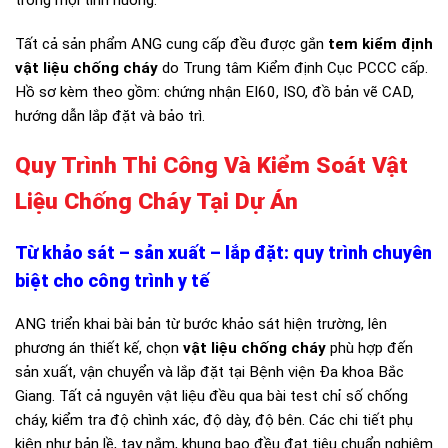
trong mọi tình huống.
Tất cả sản phẩm ANG cung cấp đều được gắn
tem kiểm định
vật liệu chống cháy
do Trung tâm Kiểm định Cục PCCC cấp.
Hồ sơ kèm theo gồm: chứng nhận EI60, ISO, đồ bản vẽ CAD,
hướng dẫn lắp đặt và bảo trì.
Quy Trình Thi Công Và Kiểm Soát Vật
Liệu Chống Cháy Tại Dự Án
Từ khảo sát – sản xuất – lắp đặt: quy trình chuyên
biệt cho công trình y tế
ANG triển khai bài bản từ bước khảo sát hiện trường, lên
phương án thiết kế, chọn
vật liệu chống cháy
phù hợp đến
sản xuất, vận chuyển và lắp đặt tại Bệnh viện Đa khoa Bắc
Giang. Tất cả nguyên vật liệu đều qua bài test chỉ số chống
cháy, kiểm tra độ chình xác, độ dày, độ bên. Các chi tiết phụ
kiện như bản lề, tay nắm, khung bao đều đạt tiêu chuẩn nghiêm