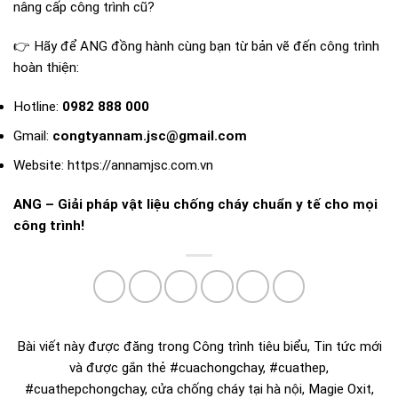
nâng cấp công trình cũ?
👉 Hãy để ANG đồng hành cùng bạn từ bản vẽ đến công trình
hoàn thiện:
Hotline:
0982 888 000
Gmail:
congtyannam.jsc@gmail.com
Website:
https://annamjsc.com.vn
ANG – Giải pháp vật liệu chống cháy chuẩn y tế cho mọi
công trình!
Bài viết này được đăng trong
Công trình tiêu biểu
,
Tin tức mới
và được gắn thẻ
#cuachongchay
,
#cuathep
,
#cuathepchongchay
,
cửa chống cháy tại hà nội
,
Magie Oxit
,