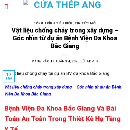
Bỏ
qua
nội
dung
CÔNG TRÌNH TIÊU BIỂU
,
TIN TỨC MỚI
Vật liệu chống cháy trong xây dựng –
Góc nhìn từ dự án Bệnh Viện Đa Khoa
Bắc Giang
ĐĂNG VÀO
17 THÁNG 4, 2025
BỞI
ADMIN
17
Th4
Vật liệu chống cháy trong xây dựng – Góc nhìn từ dự án Bệnh
Viện Đa Khoa Bắc Giang
Bệnh Viện Đa Khoa Bắc Giang Và Bài
Toán An Toàn Trong Thiết Kế Hạ Tầng
Y Tế