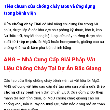
Tiêu chuẩn cửa chống cháy EI60 và ứng dụng
trong bệnh viện
Cửa chống cháy EI60
có khả năng chị đựng lửa trong 60
phút, được lắp ở các khu vực như phòng kỹ thuật, kho lt, kho
l\u1b0u trữ, hay lôi thang bộ. Loại cửa này thường được sản
xuất từ
thép mạnh
, lõi MgO hoặc honeycomb, gioăng cao su
chống khói và đi kèm phụ kiện chính hãng.
ANG – Nhà Cung Cấp Giải Pháp Vật
Liệu Chống Cháy Tại Dự Án Bắc Giang
Cấu tạo cửa thép chống cháy bệnh viện và vật liệu lõi MgO.
ANG sử dụng vật liệu cao cấp để tạo nên sản phẩm
cửa thép
chống cháy bệnh viện
đạt chuẩn EI60. Cửa gồm 2 lớp thép
mạnh đã sơn tỉnh điện, lõi MgO chống cháy, gioăng cao su
chống khói, bản lề, tay co thuỷ lực, đảm bảo đóng mở an toàn