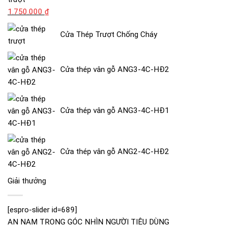
Giá
Giá
1.750.000
₫
gốc
hiện
Cửa Thép Trượt Chống Cháy
là:
tại
2.000.000 ₫.
là:
1.750.000 ₫.
Cửa thép vân gỗ ANG3-4C-HĐ2
Cửa thép vân gỗ ANG3-4C-HĐ1
Cửa thép vân gỗ ANG2-4C-HĐ2
Giải thưởng
[espro-slider id=689]
AN NAM TRONG GÓC NHÌN NGƯỜI TIÊU DÙNG