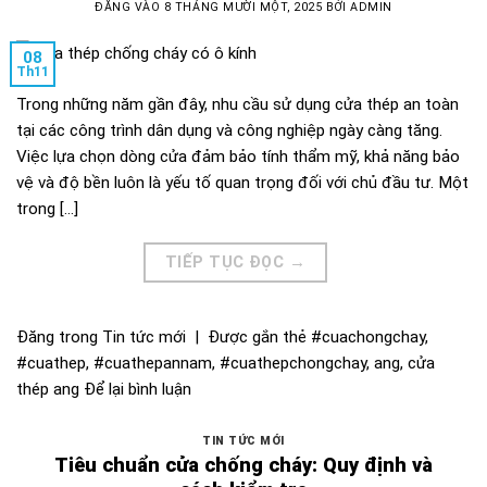
ĐĂNG VÀO
8 THÁNG MƯỜI MỘT, 2025
BỞI
ADMIN
08
Th11
Trong những năm gần đây, nhu cầu sử dụng cửa thép an toàn
tại các công trình dân dụng và công nghiệp ngày càng tăng.
Việc lựa chọn dòng cửa đảm bảo tính thẩm mỹ, khả năng bảo
vệ và độ bền luôn là yếu tố quan trọng đối với chủ đầu tư. Một
trong […]
TIẾP TỤC ĐỌC
→
Đăng trong
Tin tức mới
|
Được gắn thẻ
#cuachongchay
,
#cuathep
,
#cuathepannam
,
#cuathepchongchay
,
ang
,
cửa
thép ang
Để lại bình luận
TIN TỨC MỚI
Tiêu chuẩn cửa chống cháy: Quy định và