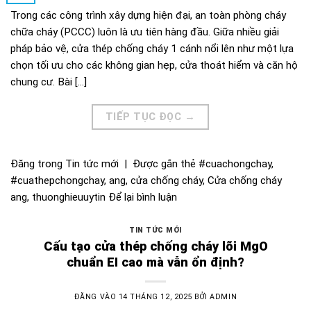
Trong các công trình xây dựng hiện đại, an toàn phòng cháy
chữa cháy (PCCC) luôn là ưu tiên hàng đầu. Giữa nhiều giải
pháp bảo vệ, cửa thép chống cháy 1 cánh nổi lên như một lựa
chọn tối ưu cho các không gian hẹp, cửa thoát hiểm và căn hộ
chung cư. Bài […]
TIẾP TỤC ĐỌC
→
Đăng trong
Tin tức mới
|
Được gắn thẻ
#cuachongchay
,
#cuathepchongchay
,
ang
,
cửa chống cháy
,
Cửa chống cháy
ang
,
thuonghieuuytin
Để lại bình luận
TIN TỨC MỚI
Cấu tạo cửa thép chống cháy lõi MgO
chuẩn EI cao mà vẫn ổn định?
ĐĂNG VÀO
14 THÁNG 12, 2025
BỞI
ADMIN