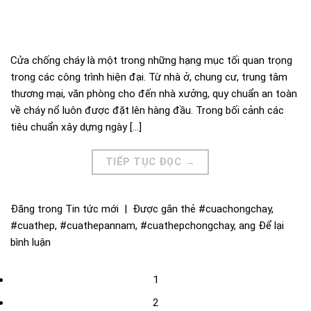
Cửa chống cháy là một trong những hạng mục tối quan trọng
trong các công trình hiện đại. Từ nhà ở, chung cư, trung tâm
thương mại, văn phòng cho đến nhà xưởng, quy chuẩn an toàn
về cháy nổ luôn được đặt lên hàng đầu. Trong bối cảnh các
tiêu chuẩn xây dựng ngày […]
TIẾP TỤC ĐỌC
→
Đăng trong
Tin tức mới
|
Được gắn thẻ
#cuachongchay
,
#cuathep
,
#cuathepannam
,
#cuathepchongchay
,
ang
Để lại
bình luận
1
2