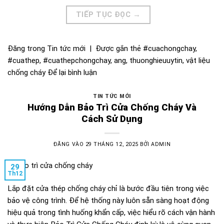
TIẾP TỤC ĐỌC
→
Đăng trong
Tin tức mới
|
Được gắn thẻ
#cuachongchay
,
#cuathep
,
#cuathepchongchay
,
ang
,
thuonghieuuytin
,
vật liệu
chống cháy
Để lại bình luận
TIN TỨC MỚI
Hướng Dẫn Bảo Trì Cửa Chống Cháy Và
Cách Sử Dụng
ĐĂNG VÀO
29 THÁNG 12, 2025
BỞI
ADMIN
29
Th12
Lắp đặt cửa thép chống cháy chỉ là bước đầu tiên trong việc
bảo vệ công trình. Để hệ thống này luôn sẵn sàng hoạt động
hiệu quả trong tình huống khẩn cấp, việc hiểu rõ cách vận hành