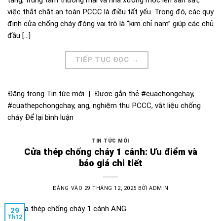
việc thắt chặt an toàn PCCC là điều tất yếu. Trong đó, các quy
định cửa chống cháy đóng vai trò là “kim chỉ nam” giúp các chủ
đầu […]
TIẾP TỤC ĐỌC
→
Đăng trong
Tin tức mới
|
Được gắn thẻ
#cuachongchay
,
#cuathepchongchay
,
ang
,
nghiệm thu PCCC
,
vật liệu chống
cháy
Để lại bình luận
TIN TỨC MỚI
Cửa thép chống cháy 1 cánh: Ưu điểm và
báo giá chi tiết
ĐĂNG VÀO
29 THÁNG 12, 2025
BỞI
ADMIN
29
Th12