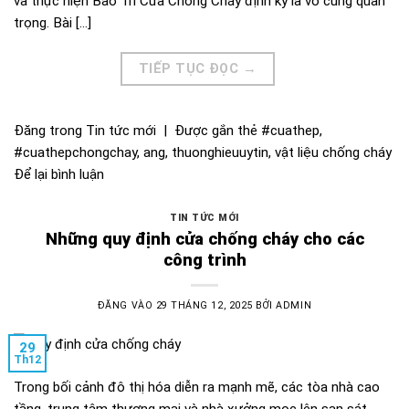
và thực hiện Bảo Trì Cửa Chống Cháy định kỳ là vô cùng quan
trọng. Bài […]
TIẾP TỤC ĐỌC
→
Đăng trong
Tin tức mới
|
Được gắn thẻ
#cuathep
,
#cuathepchongchay
,
ang
,
thuonghieuuytin
,
vật liệu chống cháy
Để lại bình luận
TIN TỨC MỚI
Những quy định cửa chống cháy cho các
công trình
ĐĂNG VÀO
29 THÁNG 12, 2025
BỞI
ADMIN
29
Th12
Trong bối cảnh đô thị hóa diễn ra mạnh mẽ, các tòa nhà cao
tầng, trung tâm thương mại và nhà xưởng mọc lên san sát,