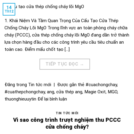
14
Th12
1. Khái Niệm Và Tầm Quan Trọng Của Cấu Tạo Cửa Thép
Chống Cháy Lõi MgO Trong lĩnh vực an toàn phòng cháy chữa
cháy (PCCC), cửa thép chống cháy lõi MgO đang dần trở thành
lựa chọn hàng đầu cho các công trình yêu cầu tiêu chuẩn an
toàn cao. Điểm mấu chốt tạo […]
TIẾP TỤC ĐỌC
→
Đăng trong
Tin tức mới
|
Được gắn thẻ
#cuachongchay
,
#cuathepchongchay
,
ang
,
cửa thép ang
,
Magie Oxit
,
MGO
,
thuonghieuuytin
Để lại bình luận
TIN TỨC MỚI
Vì sao công trình trượt nghiệm thu PCCC
cửa chống cháy?