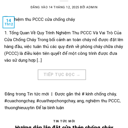
ĐĂNG VÀO
14 THÁNG 12, 2025
BỞI
ADMIN
14
Th12
1. Tổng Quan Về Quy Trình Nghiệm Thu PCCC Và Vai Trò Của
Cửa Chống Cháy Trong bối cảnh an toàn cháy nổ được đặt lên
hàng đầu, việc tuân thủ các quy định về phòng cháy chữa cháy
(PCCC) là điều kiện tiên quyết để một công trình được đưa
vào sử dụng hợp […]
TIẾP TỤC ĐỌC
→
Đăng trong
Tin tức mới
|
Được gắn thẻ
# kính chống cháy
,
#cuachongchay
,
#cuathepchongchay
,
ang
,
nghiệm thu PCCC
,
thuonghieuuytin
Để lại bình luận
TIN TỨC MỚI
Hướng dẫn lắp đặt cửa thép chống cháy