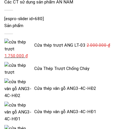
Các CT sử dụng sản phẩm AN NAM
[espro-slider id=680]
Sản phẩm
Cửa thép trượt ANG LT-03
2.000.000
₫
Giá
Giá
1.750.000
₫
gốc
hiện
Cửa Thép Trượt Chống Cháy
là:
tại
2.000.000 ₫.
là:
1.750.000 ₫.
Cửa thép vân gỗ ANG3-4C-HĐ2
Cửa thép vân gỗ ANG3-4C-HĐ1