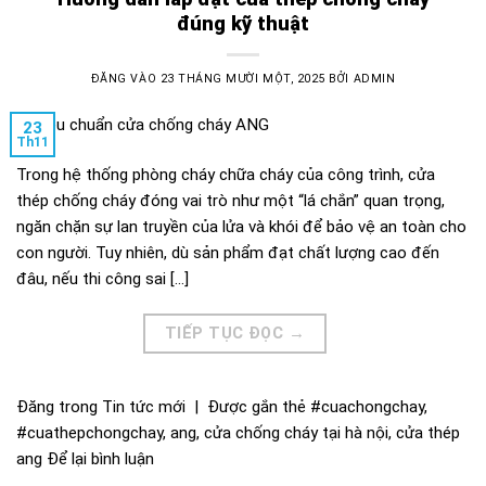
đúng kỹ thuật
ĐĂNG VÀO
23 THÁNG MƯỜI MỘT, 2025
BỞI
ADMIN
23
Th11
Trong hệ thống phòng cháy chữa cháy của công trình, cửa
thép chống cháy đóng vai trò như một “lá chắn” quan trọng,
ngăn chặn sự lan truyền của lửa và khói để bảo vệ an toàn cho
con người. Tuy nhiên, dù sản phẩm đạt chất lượng cao đến
đâu, nếu thi công sai […]
TIẾP TỤC ĐỌC
→
Đăng trong
Tin tức mới
|
Được gắn thẻ
#cuachongchay
,
#cuathepchongchay
,
ang
,
cửa chống cháy tại hà nội
,
cửa thép
ang
Để lại bình luận