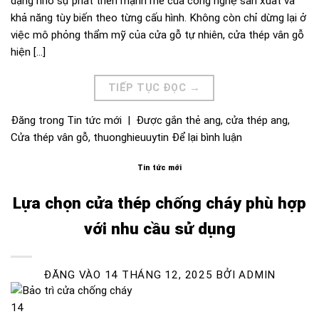
dạng nhờ sự phát triển mạnh mẽ của công nghệ sản xuất và
khả năng tùy biến theo từng cấu hình. Không còn chỉ dừng lại ở
việc mô phỏng thẩm mỹ của cửa gỗ tự nhiên, cửa thép vân gỗ
hiện […]
TIẾP TỤC ĐỌC
→
Đăng trong
Tin tức mới
|
Được gắn thẻ
ang
,
cửa thép ang
,
Cửa thép vân gỗ
,
thuonghieuuytin
Để lại bình luận
Tin tức mới
Lựa chọn cửa thép chống cháy phù hợp
với nhu cầu sử dụng
ĐĂNG VÀO
14 THÁNG 12, 2025
BỞI
ADMIN
14