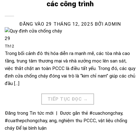
các công trình
ĐĂNG VÀO
29 THÁNG 12, 2025
BỞI
ADMIN
29
Th12
Trong bối cảnh đô thị hóa diễn ra mạnh mẽ, các tòa nhà cao
tầng, trung tâm thương mại và nhà xưởng mọc lên san sát,
việc thắt chặt an toàn PCCC là điều tất yếu. Trong đó, các quy
định cửa chống cháy đóng vai trò là “kim chỉ nam” giúp các chủ
đầu […]
TIẾP TỤC ĐỌC
→
Đăng trong
Tin tức mới
|
Được gắn thẻ
#cuachongchay
,
#cuathepchongchay
,
ang
,
nghiệm thu PCCC
,
vật liệu chống
cháy
Để lại bình luận