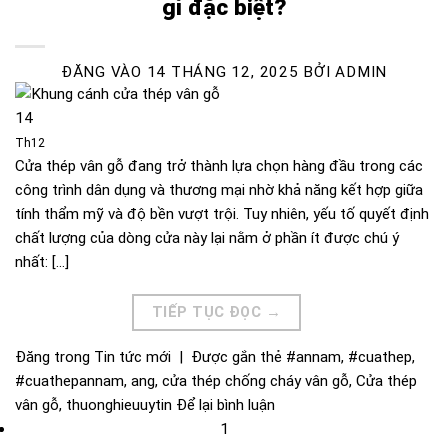
gì đặc biệt?
ĐĂNG VÀO
14 THÁNG 12, 2025
BỞI
ADMIN
14
Th12
Cửa thép vân gỗ đang trở thành lựa chọn hàng đầu trong các
công trình dân dụng và thương mại nhờ khả năng kết hợp giữa
tính thẩm mỹ và độ bền vượt trội. Tuy nhiên, yếu tố quyết định
chất lượng của dòng cửa này lại nằm ở phần ít được chú ý
nhất: […]
TIẾP TỤC ĐỌC
→
Đăng trong
Tin tức mới
|
Được gắn thẻ
#annam
,
#cuathep
,
#cuathepannam
,
ang
,
cửa thép chống cháy vân gỗ
,
Cửa thép
vân gỗ
,
thuonghieuuytin
Để lại bình luận
1