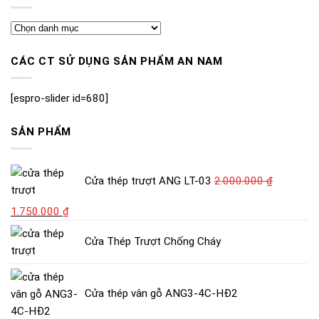
CÁC CT SỬ DỤNG SẢN PHẨM AN NAM
[espro-slider id=680]
SẢN PHẨM
Cửa thép trượt ANG LT-03
2.000.000
₫
Giá
Giá
1.750.000
₫
gốc
hiện
Cửa Thép Trượt Chống Cháy
là:
tại
2.000.000 ₫.
là:
1.750.000 ₫.
Cửa thép vân gỗ ANG3-4C-HĐ2