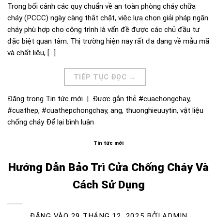
Trong bối cảnh các quy chuẩn về an toàn phòng cháy chữa
cháy (PCCC) ngày càng thắt chặt, việc lựa chọn giải pháp ngăn
cháy phù hợp cho công trình là vấn đề được các chủ đầu tư
đặc biệt quan tâm. Thị trường hiện nay rất đa dạng về mẫu mã
và chất liệu, […]
TIẾP TỤC ĐỌC
→
Đăng trong
Tin tức mới
|
Được gắn thẻ
#cuachongchay
,
#cuathep
,
#cuathepchongchay
,
ang
,
thuonghieuuytin
,
vật liệu
chống cháy
Để lại bình luận
Tin tức mới
Hướng Dẫn Bảo Trì Cửa Chống Cháy Và
Cách Sử Dụng
ĐĂNG VÀO
29 THÁNG 12, 2025
BỞI
ADMIN