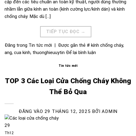
cập đến các tiêu chuẩn an toàn kỹ thuật, người dùng thường
nhầm lẫn giữa kính an toàn (kính cường lực/kính dán) và kính
chống cháy. Mặc dù […]
TIẾP TỤC ĐỌC
→
Đăng trong
Tin tức mới
|
Được gắn thẻ
# kính chống cháy
,
ang
,
cua kinh
,
thuonghieuuytin
Để lại bình luận
Tin tức mới
TOP 3 Các Loại Cửa Chống Cháy Không
Thể Bỏ Qua
ĐĂNG VÀO
29 THÁNG 12, 2025
BỞI
ADMIN
29
Th12