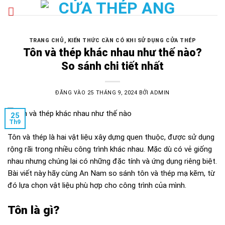
Bỏ
qua
nội
dung
TRANG CHỦ
,
KIẾN THỨC CẦN CÓ KHI SỬ DỤNG CỬA THÉP
Tôn và thép khác nhau như thế nào?
So sánh chi tiết nhất
ĐĂNG VÀO
25 THÁNG 9, 2024
BỞI
ADMIN
25
Th9
Tôn và thép là hai vật liệu xây dựng quen thuộc, được sử dụng
rộng rãi trong nhiều công trình khác nhau. Mặc dù có vẻ giống
nhau nhưng chúng lại có những đặc tính và ứng dụng riêng biệt.
Bài viết này hãy cùng
An Nam
so sánh tôn và thép mạ kẽm
, từ
đó lựa chọn vật liệu phù hợp cho công trình của mình.
Tôn là gì?