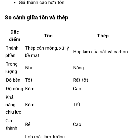
Giá thành cao hơn tôn.
So sánh giữa tôn và thép
Đặc
Tôn
Thép
điểm
Thành
Thép cán mỏng, xử lý
Hợp kim của sắt và carbon
phần
bề mặt
Trọng
Nhẹ
Nặng
lượng
Độ bền
Tốt
Rất tốt
Độ cứng
Kém
Cao
Khả
năng
Kém
Tốt
chịu lực
Giá
Rẻ
Cao
thành
Lợp mái, làm tường