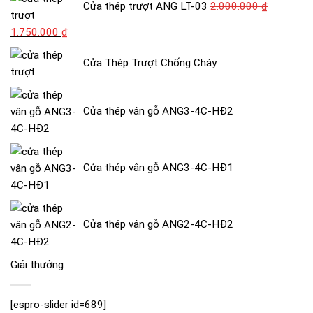
Cửa thép trượt ANG LT-03
2.000.000
₫
Giá
Giá
1.750.000
₫
gốc
hiện
Cửa Thép Trượt Chống Cháy
là:
tại
2.000.000 ₫.
là:
1.750.000 ₫.
Cửa thép vân gỗ ANG3-4C-HĐ2
Cửa thép vân gỗ ANG3-4C-HĐ1
Cửa thép vân gỗ ANG2-4C-HĐ2
Giải thưởng
[espro-slider id=689]