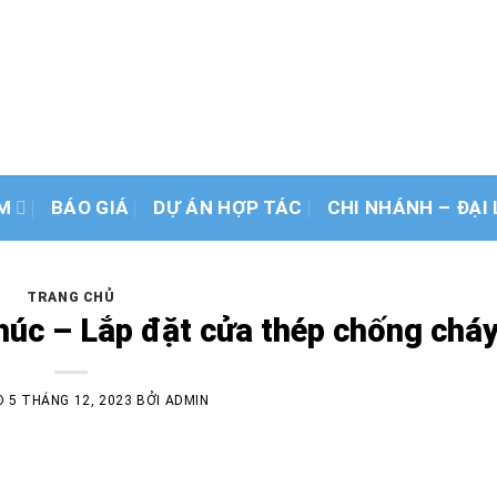
G - Đơn vị sản xuất và thi công cửa 
Số #1 Việt Nam
M
BÁO GIÁ
DỰ ÁN HỢP TÁC
CHI NHÁNH – ĐẠI 
TRANG CHỦ
húc – Lắp đặt cửa thép chống chá
O
5 THÁNG 12, 2023
BỞI
ADMIN