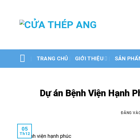
Bỏ
qua
AN
nội
dung
TRANG CHỦ
GIỚI THIỆU
SẢN PHẨ
Dự án Bệnh Viện Hạnh P
ĐĂNG VÀ
05
Th12