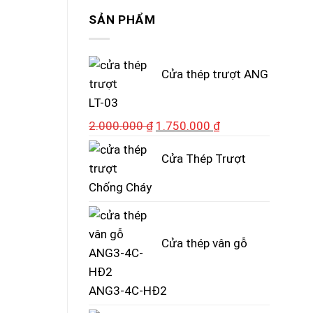
SẢN PHẨM
Cửa thép trượt ANG
LT-03
Giá
Giá
2.000.000
₫
1.750.000
₫
gốc
hiện
Cửa Thép Trượt
là:
tại
2.000.000 ₫.
là:
Chống Cháy
1.750.000 ₫.
Cửa thép vân gỗ
ANG3-4C-HĐ2