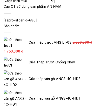
Các CT sử dụng sản phẩm AN NAM
[espro-slider id=680]
Sản phẩm
Cửa thép trượt ANG LT-03
2.000.000
₫
Giá
Giá
1.750.000
₫
gốc
hiện
Cửa Thép Trượt Chống Cháy
là:
tại
2.000.000 ₫.
là:
1.750.000 ₫.
Cửa thép vân gỗ ANG3-4C-HĐ2
Cửa thép vân gỗ ANG3-4C-HĐ1