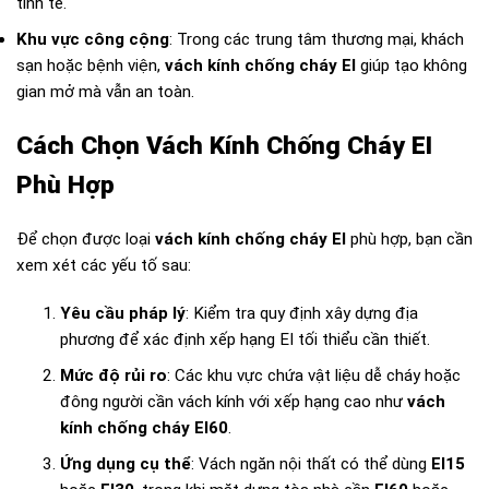
tinh tế.
Khu vực công cộng
: Trong các trung tâm thương mại, khách
sạn hoặc bệnh viện,
vách kính chống cháy EI
giúp tạo không
gian mở mà vẫn an toàn.
Cách Chọn Vách Kính Chống Cháy EI
Phù Hợp
Để chọn được loại
vách kính chống cháy EI
phù hợp, bạn cần
xem xét các yếu tố sau:
Yêu cầu pháp lý
: Kiểm tra quy định xây dựng địa
phương để xác định xếp hạng EI tối thiểu cần thiết.
Mức độ rủi ro
: Các khu vực chứa vật liệu dễ cháy hoặc
đông người cần vách kính với xếp hạng cao như
vách
kính chống cháy EI60
.
Ứng dụng cụ thể
: Vách ngăn nội thất có thể dùng
EI15