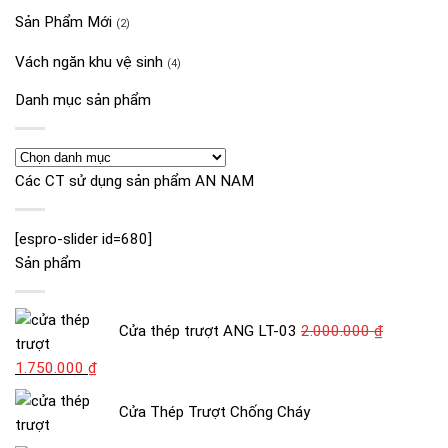
Sản Phẩm Mới
(2)
Vách ngăn khu vệ sinh
(4)
Danh mục sản phẩm
Các CT sử dụng sản phẩm AN NAM
[espro-slider id=680]
Sản phẩm
Cửa thép trượt ANG LT-03
2.000.000
₫
Giá
Giá
1.750.000
₫
gốc
hiện
Cửa Thép Trượt Chống Cháy
là:
tại
2.000.000 ₫.
là: