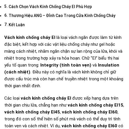
Cách Chọn Vách Kính Chống Cháy EI Phù Hợp
Thương Hiệu ANG – Đỉnh Cao Trong Cửa Kính Chống Cháy
Kết Luận
Vách kính chống cháy EI
là loại vách ngăn được làm từ kính
đặc biệt, kết hợp với các vật liệu chống cháy như gel hoặc
màng cách nhiệt, nhằm ngăn chặn sự lan rộng của lửa, khói và
nhiệt trong trường hợp xảy ra hỏa hoạn. Chữ “EI” biểu thị hai
yếu tố quan trọng:
Integrity (tính toàn vẹn)
và
Insulation
(cách nhiệt)
. Điều này có nghĩa là vách kính không chỉ giữ
được cấu trúc mà còn hạn chế truyền nhiệt trong một khoảng
thời gian nhất định.
Các loại
vách kính chống cháy EI
được xếp hạng dựa trên
thời gian chịu lửa, chẳng hạn như
vách kính chống cháy EI15
,
vách kính chống cháy EI45
,
vách kính chống cháy EI60
,
trong đó con số thể hiện số phút mà vách có thể duy trì tính
toàn vẹn và cách nhiệt. Ví dụ,
vách kính chống cháy EI60
có