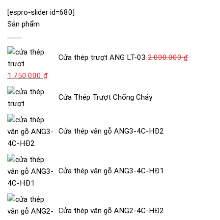
[espro-slider id=680]
Sản phẩm
Cửa thép trượt ANG LT-03
2.000.000
₫
Giá
Giá
1.750.000
₫
gốc
hiện
Cửa Thép Trượt Chống Cháy
là:
tại
2.000.000 ₫.
là:
1.750.000 ₫.
Cửa thép vân gỗ ANG3-4C-HĐ2
Cửa thép vân gỗ ANG3-4C-HĐ1
Cửa thép vân gỗ ANG2-4C-HĐ2