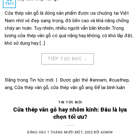
Th11
Cửa thép vân gỗ là dòng sản phẩm được ưa chuộng tại Việt
Nam nhờ vẻ đẹp sang trọng, độ bền cao và khả năng chống
cháy an toàn. Tuy nhiên, nhiều người vẫn băn khoăn Trọng
lượng cửa thép vân gỗ có quá nặng hay không, có khó lắp đặt,
khó sử dụng hay […]
TIẾP TỤC ĐỌC
→
Đăng trong
Tin tức mới
|
Được gắn thẻ
#annam
,
#cuathep
,
ang
,
Cửa thép vân gỗ
,
cửa thép vân gỗ ang
Để lại bình luận
TIN TỨC MỚI
Cửa thép vân gỗ hay nhôm kính: Đâu là lựa
chọn tối ưu?
ĐĂNG VÀO
1 THÁNG MƯỜI MỘT, 2025
BỞI
ADMIN