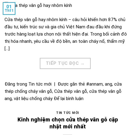
01
Th11
Cửa thép vân gỗ hay nhôm kính – câu hỏi khiến hơn 87% chủ
đầu tư, kiến trúc sư và gia chủ Việt Nam đau đầu khi đứng
trước hàng loạt lựa chọn nội thất hiện đại. Trong bối cảnh đô
thị hóa nhanh, yêu cầu về độ bền, an toàn cháy nổ, thẩm mỹ
[…]
TIẾP TỤC ĐỌC
→
Đăng trong
Tin tức mới
|
Được gắn thẻ
#annam
,
ang
,
cửa
thép chống cháy vân gỗ
,
Cửa thép vân gỗ
,
cửa thép vân gỗ
ang
,
vật liệu chống cháy
Để lại bình luận
TIN TỨC MỚI
Kinh nghiệm chọn cửa thép vân gỗ cập
nhật mới nhất