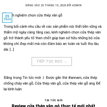
ĐĂNG VÀO
25 THÁNG 10, 2025
BỞI
ADMIN
25
Th10
Trong bối cảnh nhu cầu về các sản phẩm nội thất bền vững và
thẩm mỹ ngày càng tăng cao, kinh nghiệm chọn cửa thép vân
gỗ trở thành yếu tố then chốt giúp bạn sở hữu những bộ cửa
không chỉ đẹp mắt mà còn đảm bảo an toàn và tuổi thọ lâu
dài. […]
TIẾP TỤC ĐỌC
→
Đăng trong
Tin tức mới
|
Được gắn thẻ
#annam
,
cửa thép
chống cháy vân gỗ
,
Cửa thép vân gỗ
,
cửa thép vân gỗ ang
Để
lại bình luận
TIN TỨC MỚI
Review cửa thép vân gỗ thực tế mới nhất