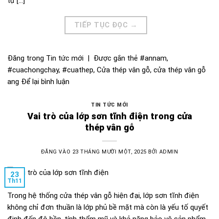
tự […]
TIẾP TỤC ĐỌC
→
Đăng trong
Tin tức mới
|
Được gắn thẻ
#annam
,
#cuachongchay
,
#cuathep
,
Cửa thép vân gỗ
,
cửa thép vân gỗ
ang
Để lại bình luận
TIN TỨC MỚI
Vai trò của lớp sơn tĩnh điện trong cửa
thép vân gỗ
ĐĂNG VÀO
23 THÁNG MƯỜI MỘT, 2025
BỞI
ADMIN
23
Th11
Trong hệ thống cửa thép vân gỗ hiện đại, lớp sơn tĩnh điện
không chỉ đơn thuần là lớp phủ bề mặt mà còn là yếu tố quyết
định đến độ bền, tính thẩm mỹ và khả năng bảo vệ sản phẩm