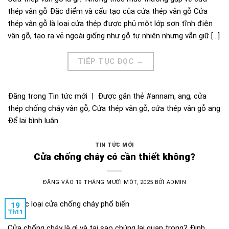
thép vân gỗ Đặc điểm và cấu tạo của cửa thép vân gỗ Cửa
thép vân gỗ là loại cửa thép được phủ một lớp sơn tĩnh điện
vân gỗ, tạo ra vẻ ngoài giống như gỗ tự nhiên nhưng vẫn giữ […]
TIẾP TỤC ĐỌC
→
Đăng trong
Tin tức mới
|
Được gắn thẻ
#annam
,
ang
,
cửa
thép chống cháy vân gỗ
,
Cửa thép vân gỗ
,
cửa thép vân gỗ ang
Để lại bình luận
TIN TỨC MỚI
Cửa chống cháy có cần thiết không?
ĐĂNG VÀO
19 THÁNG MƯỜI MỘT, 2025
BỞI
ADMIN
19
Th11
Cửa chống cháy là gì và tại sao chúng lại quan trọng? Định