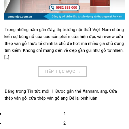
Trong những năm gần đây, thị trường nội thất Việt Nam chứng
kiến sự bùng nổ của các sản phẩm cửa hiện đại, và review cửa
thép vân gỗ thực tế chính là chủ đề hot mà nhiều gia chủ đang
tìm kiếm. Không chỉ mang đến vẻ đẹp gần gũi như gỗ tự nhiên,
[…]
TIẾP TỤC ĐỌC
→
Đăng trong
Tin tức mới
|
Được gắn thẻ
#annam
,
ang
,
Cửa
thép vân gỗ
,
cửa thép vân gỗ ang
Để lại bình luận
1
2