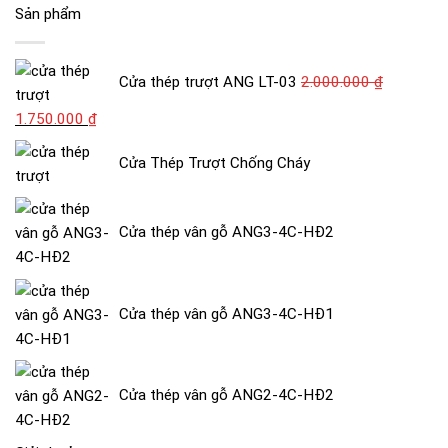
Sản phẩm
Cửa thép trượt ANG LT-03
2.000.000
₫
Giá
Giá
1.750.000
₫
gốc
hiện
Cửa Thép Trượt Chống Cháy
là:
tại
2.000.000 ₫.
là:
1.750.000 ₫.
Cửa thép vân gỗ ANG3-4C-HĐ2
Cửa thép vân gỗ ANG3-4C-HĐ1
Cửa thép vân gỗ ANG2-4C-HĐ2