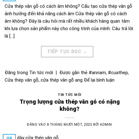
Cửa thép vân gỗ có cách âm không? Cấu tạo cửa thép vân gỗ
ảnh hưởng đến khả năng cách âm Cửa thép vân gỗ có cách
âm không? Đây là câu hỏi mà rất nhiều khách hàng quan tâm
khi lựa chọn sản phẩm này cho công trình của mình. Câu trả lời
là […]
TIẾP TỤC ĐỌC
→
Đăng trong
Tin tức mới
|
Được gắn thẻ
#annam
,
#cuathep
,
Cửa thép vân gỗ
,
cửa thép vân gỗ ang
Để lại bình luận
TIN TỨC MỚI
Trọng lượng cửa thép vân gỗ có nặng
không?
ĐĂNG VÀO
8 THÁNG MƯỜI MỘT, 2025
BỞI
ADMIN
08