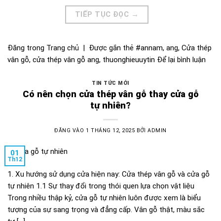
TIẾP TỤC ĐỌC
→
Đăng trong
Trang chủ
|
Được gắn thẻ
#annam
,
ang
,
Cửa thép
vân gỗ
,
cửa thép vân gỗ ang
,
thuonghieuuytin
Để lại bình luận
TIN TỨC MỚI
Có nên chọn cửa thép vân gỗ thay cửa gỗ
tự nhiên?
ĐĂNG VÀO
1 THÁNG 12, 2025
BỞI
ADMIN
01
Th12
1. Xu hướng sử dụng cửa hiện nay: Cửa thép vân gỗ và cửa gỗ
tự nhiên 1.1 Sự thay đổi trong thói quen lựa chọn vật liệu
Trong nhiều thập kỷ, cửa gỗ tự nhiên luôn được xem là biểu
tượng của sự sang trọng và đẳng cấp. Vân gỗ thật, màu sắc