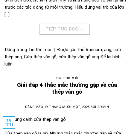
trước các tác động từ môi trường. Hiểu đúng vai trò của lớp
[…]
TIẾP TỤC ĐỌC
→
Đăng trong
Tin tức mới
|
Được gắn thẻ
#annam
,
ang
,
cửa
thép ang
,
Cửa thép vân gỗ
,
cửa thép vân gỗ ang
Để lại bình
luận
TIN TỨC MỚI
Giải đáp 4 thắc mắc thường gặp về cửa
thép vân gỗ
ĐĂNG VÀO
19 THÁNG MƯỜI MỘT, 2025
BỞI
ADMIN
19
Th11
Cửa thép vân gỗ là gì? Những thắc mắc thường gặp về cửa