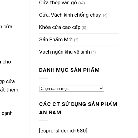
Cửa thép vân gỗ
(47)
Cửa, Vách kính chống cháy.
(4)
h cửa.
Khóa cửa cao cấp
(8)
Sản Phẩm Mới
(2)
Vách ngăn khu vệ sinh
(4)
m cho
DANH MỤC SẢN PHẨM
hợp cửa
mất thêm
CÁC CT SỬ DỤNG SẢN PHẨM
AN NAM
a cạnh
[espro-slider id=680]