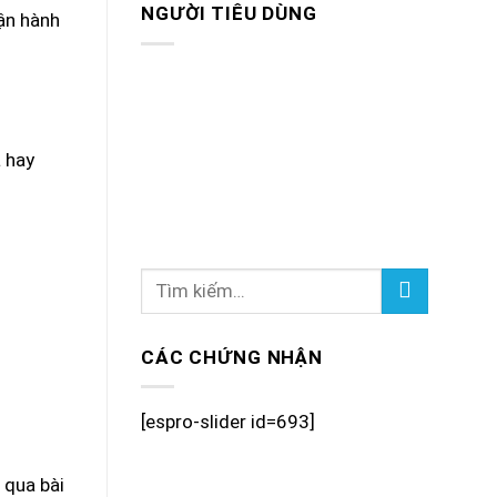
NGƯỜI TIÊU DÙNG
ận hành
 hay
CÁC CHỨNG NHẬN
[espro-slider id=693]
 qua bài