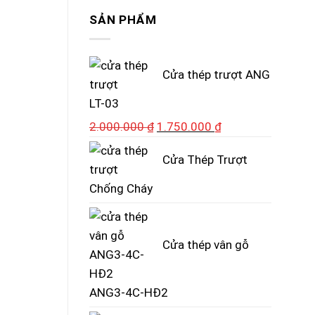
SẢN PHẨM
Cửa thép trượt ANG
LT-03
Giá
Giá
2.000.000
₫
1.750.000
₫
gốc
hiện
Cửa Thép Trượt
là:
tại
2.000.000 ₫.
là:
Chống Cháy
1.750.000 ₫.
Cửa thép vân gỗ
ANG3-4C-HĐ2