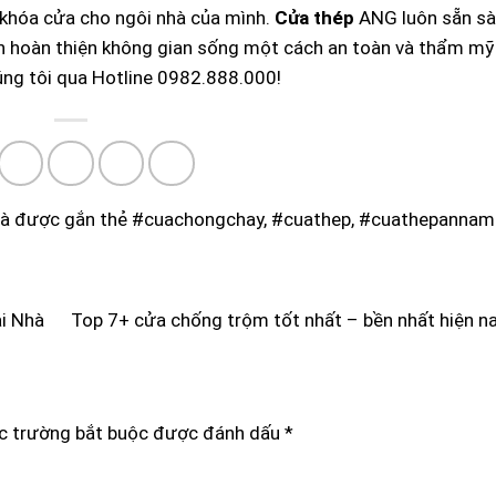
t khóa cửa cho ngôi nhà của mình.
Cửa thép
ANG luôn sẵn s
n hoàn thiện không gian sống một cách an toàn và thẩm mỹ
úng tôi qua Hotline 0982.888.000!
à được gắn thẻ
#cuachongchay
,
#cuathep
,
#cuathepannam
i Nhà
Top 7+ cửa chống trộm tốt nhất – bền nhất hiện n
c trường bắt buộc được đánh dấu
*