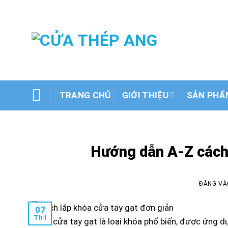
Bỏ
qua
AN
nội
dung
TRANG CHỦ
GIỚI THIỆU
SẢN PHẨ
Hướng dẫn A-Z cách 
ĐĂNG V
07
Th1
Khóa cửa tay gạt là loại khóa phổ biến, được ứng dụ