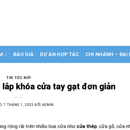
G - Đơn vị sản xuất và thi công cửa 
Số #1 Việt Nam
M
BÁO GIÁ
DỰ ÁN HỢP TÁC
CHI NHÁNH – ĐẠI 
TIN TỨC MỚI
lắp khóa cửa tay gạt đơn giản
ÀO
7 THÁNG 1, 2025
BỞI
ADMIN
ng rộng rãi trên nhiều loại cửa như
cửa thép
, cửa gỗ, cửa 