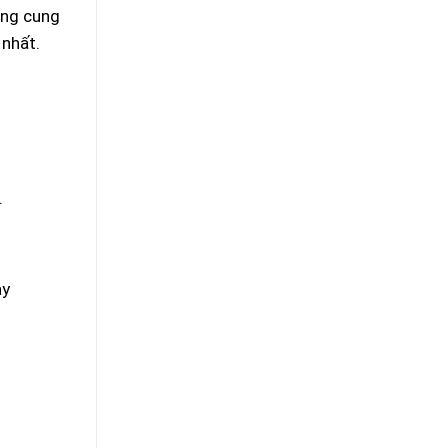
àng cung
 nhất.
.
ay