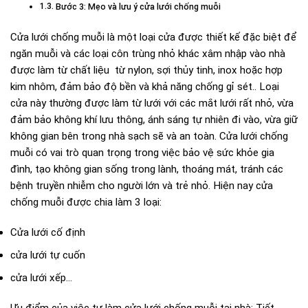
Bước 3: Mẹo và lưu ý cửa lưới chống muỗi
Cửa lưới chống muỗi là một loại cửa được thiết kế đặc biệt để
ngăn muỗi và các loại côn trùng nhỏ khác xâm nhập vào nhà
được làm từ chất liệu từ nylon, sợi thủy tinh, inox hoặc hợp
kim nhôm, đảm bảo độ bền và khả năng chống gỉ sét.. Loại
cửa này thường được làm từ lưới với các mắt lưới rất nhỏ, vừa
đảm bảo không khí lưu thông, ánh sáng tự nhiên đi vào, vừa giữ
không gian bên trong nhà sạch sẽ và an toàn.
Cửa lưới chống
muỗi có vai trò quan trọng trong việc bảo vệ sức khỏe gia
đình, tạo không gian sống trong lành, thoáng mát, tránh các
bệnh truyền nhiễm cho người lớn và trẻ nhỏ.
Hiện nay cửa
chống muỗi được chia làm 3 loại:
Cửa lưới cố định
cửa lưới tự cuốn
cửa lưới xếp…
Ưu điểm của việc tự làm cửa lưới chống muỗi tại nhà: Tiết