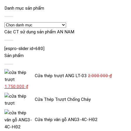
Danh mục sản phẩm
Các CT sử dụng sản phẩm AN NAM
[espro-slider id=680]
Sản phẩm
Cửa thép trượt ANG LT-03
2.000.000
₫
Giá
Giá
1.750.000
₫
gốc
hiện
Cửa Thép Trượt Chống Cháy
là:
tại
2.000.000 ₫.
là:
1.750.000 ₫.
Cửa thép vân gỗ ANG3-4C-HĐ2